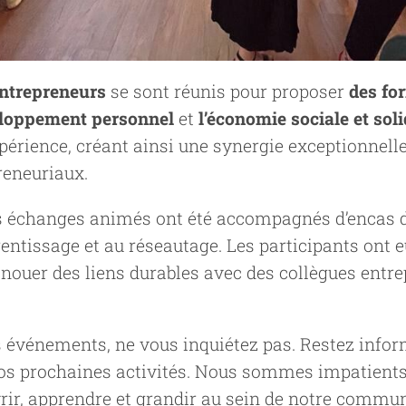
entrepreneurs
se sont réunis pour proposer
des for
eloppement personnel
et
l’économie sociale et soli
rience, créant ainsi une synergie exceptionnelle p
reneuriaux.
es échanges animés ont été accompagnés d’encas 
ntissage et au réseautage. Les participants ont e
e nouer des liens durables avec des collègues en
es événements, ne vous inquiétez pas. Restez info
os prochaines activités. Nous sommes impatients d
ir, apprendre et grandir au sein de notre commu